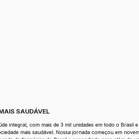
ro em momentos de crise);
zação financeira;
es na RD Saúde;
MAIS SAUDÁVEL
 integral, com mais de 3 mil unidades em todo o Brasil 
ociedade mais saudável. Nossa jornada começou em novembr