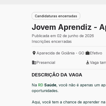
Candidaturas encerradas
Jovem Aprendiz - A
Publicada em 02 de junho de 2026
Inscrições encerradas
Aparecida de Goiânia - GO
Efetivo
Local de trabalho: Aparecida de Goiânia 
Tipo de vag
Presencial
Vaga ta
Modelo de trabalho: Presencial
Vaga tamb
DESCRIÇÃO DA VAGA
Na
RD
Saúde
, você não é apenas um apr
oportunidades.
Aqui, você tem a chance de aprender na p