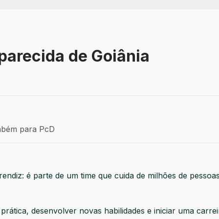
parecida de Goiânia
- GO
a: Efetivo
mbém para PcD
ém para PcD
endiz: é parte de um time que cuida de milhões de pessoas
rática, desenvolver novas habilidades e iniciar uma carre