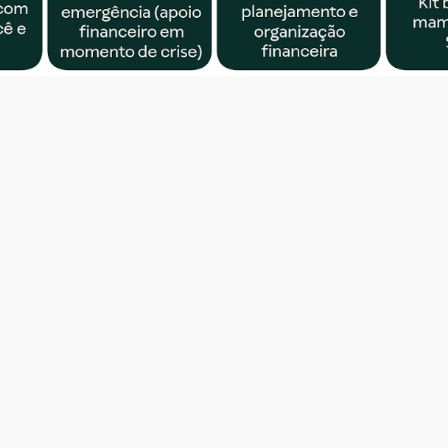
dos;
tendida;
ilhos(as) + presente pra você;
amília;