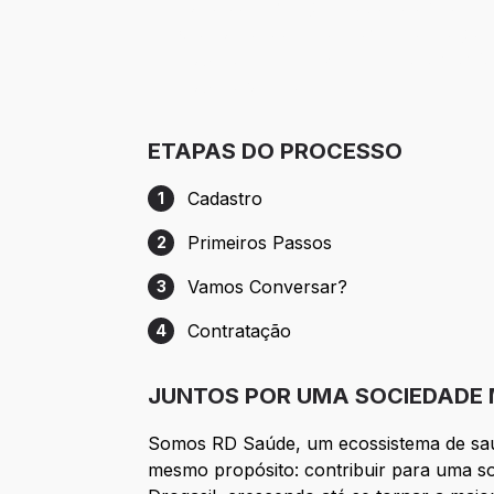
· Fundo de emergência (apoio financei
· Consultoria de planejamento e organi
· Auxílio creche e kit bebê para mamã
· Auxílio funeral;
ETAPAS DO PROCESSO
Cadastro
1
Etapa 1: Cadastro
Primeiros Passos
2
Etapa 2: Primeiros Passos
Vamos Conversar?
3
Etapa 3: Vamos Conversar?
Contratação
4
Etapa 4: Contratação
JUNTOS POR UMA SOCIEDADE 
Somos RD Saúde, um ecossistema de saúde
mesmo propósito: contribuir para uma s