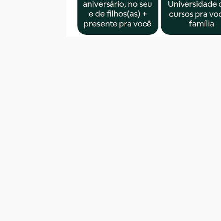
Programa de Participação nos Resulta
· Trilha de carreira;
· Convênio com empresas parceiras;
· Seguro de vida;
· Vale transporte;
· Vale refeição e/ou alimentação;
· Cesta de Natal;
· Benefício farmácia e vacinação;
· Assistência odontológica;
· Assistência médica e telemedicina;
· Auxilio-academia;
· Licença maternidade e paternidade es
· Day Off de aniversário, no seu e dos f
· Universidade com cursos pra você e f