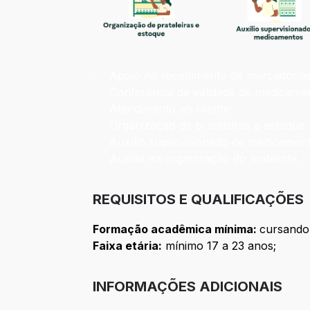
· Apoio no recebimento de mercadoria
· Conferência de validade de medicame
· Atendimento ao cliente
· Organização de prateleiras e estoque
· Auxílio supervisionado de medicamen
· Auxilio na organização do ambiente.
REQUISITOS E QUALIFICAÇÕES
Formação acadêmica mínima:
cursando
Faixa etária:
mínimo 17 a 23 anos;
INFORMAÇÕES ADICIONAIS